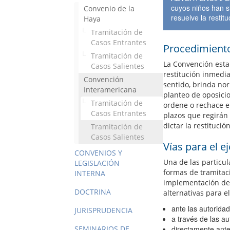
cuyos niños han si
Convenio de la
resuelve la restitu
Haya
Tramitación de
Casos Entrantes
Procedimient
Tramitación de
La Convención esta
Casos Salientes
restitución inmedia
Convención
sentido, brinda no
Interamericana
planteo de oposicio
Tramitación de
ordene o rechace el
Casos Entrantes
plazos que regirán 
dictar la restituci
Tramitación de
Casos Salientes
Vías para el e
CONVENIOS Y
Una de las particul
LEGISLACIÓN
formas de tramitaci
INTERNA
implementación de u
DOCTRINA
alternativas para el
ante las autoridad
JURISPRUDENCIA
a través de las au
SEMINARIOS DE
directamente ante 