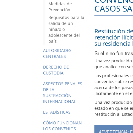
Medidas de
CASOS SA
Prevención
Requisitos para la
salida de un
niña/o o
Restitución d
adolescente del
retención ilíc
país
su residencia 
AUTORIDADES
Si el niño fue tra
CENTRALES
Una vez producido e
que analice con se
DERECHO DE
CUSTODIA
Los profesionales e
convenios sobre re
ASPECTOS PENALES
acerca de los pasos
DE LA
ilícitamente en el e
SUSTRACCIÓN
INTERNACIONAL
Una vez producido e
estado en que se e
ESTADÍSTICAS
restitución al Esta
CÓMO FUNCIONAN
LOS CONVENIOS
ADVERTENCIA: El E