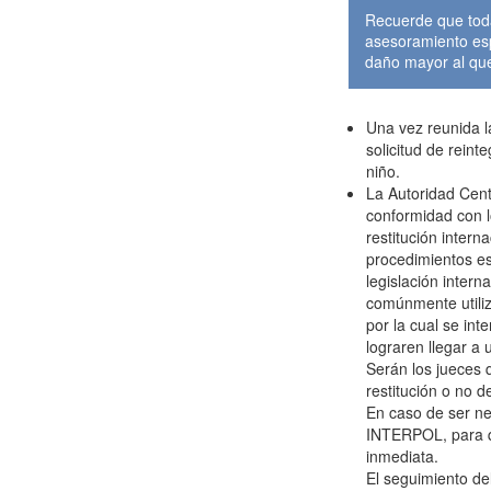
Recuerde que toda
asesoramiento esp
daño mayor al que 
Una vez reunida l
solicitud de reint
niño.
La Autoridad Centr
conformidad con l
restitución intern
procedimientos es
legislación intern
comúnmente utiliz
por la cual se inte
lograren llegar a 
Serán los jueces 
restitución o no de
En caso de ser ne
INTERPOL, para q
inmediata.
El seguimiento del